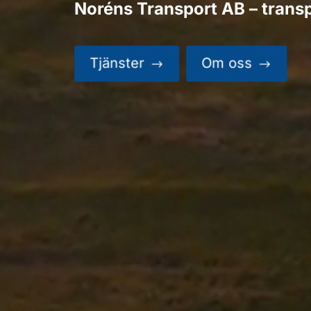
Noréns Transport AB – trans
Tjänster
Om oss
$
$